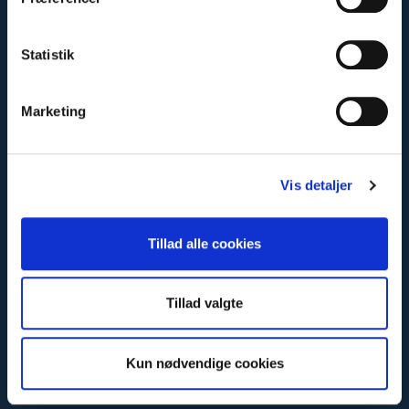
TELEFON
Statistik
+45 70 27 00 12
Marketing
EMAIL
mail@danskefamilieadvokater.dk
Vis detaljer
ADRESSE
Danske Familieadvokater
Vesterbrogade 32
Tillad alle cookies
1620 København V
Tillad valgte
Kun nødvendige cookies