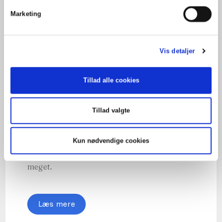
Marketing
Vis detaljer
Tillad alle cookies
Tillad valgte
Arv og testamente
Kun nødvendige cookies
Hvem arver mig? Med et testamente kan du
ændre på, hvem der skal arve dig, og hvor
meget.
Læs mere